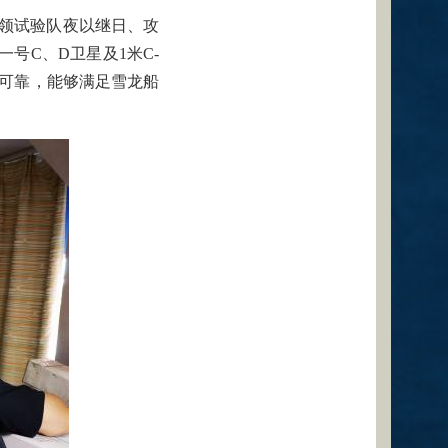
领试验队夜以继日、攻
号C、D卫星及1米C-
序可靠，能够满足雪龙船