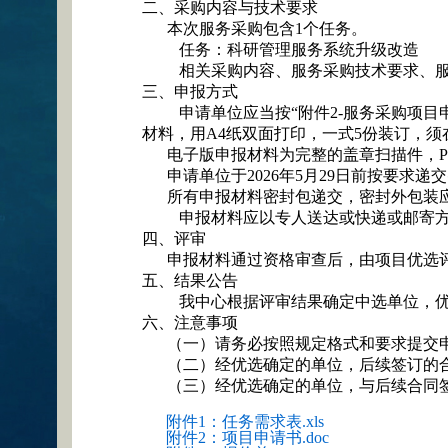
二、采购内容与技术要求
本次服务采购包含
1
个任务。
任务：科研管理服务系统升级改造
相关采购内容、服务采购技术要求、服
三、申报方式
申请单位应当按“附件
2-
服务采购项目申
材料，用
A4
纸双面打印，一式
5
份装订，须
电子版申报材料为完整的盖章扫描件，
申请单位于
2026
年
5
月
29
日前按要求递交
所有申报材料密封包递交，密封外包装
申报材料应以专人送达或快递或邮寄
四、评审
申报材料通过资格审查后，由项目优选
五、结果公告
我中心根据评审结果确定中选单位，
六、注意事项
（一）请务必按照规定格式和要求提交
（二）经优选确定的单位，后续签订的
（三）经优选确定的单位，与后续合同
附件1：任务需求表.xls
附件2：项目申请书.doc