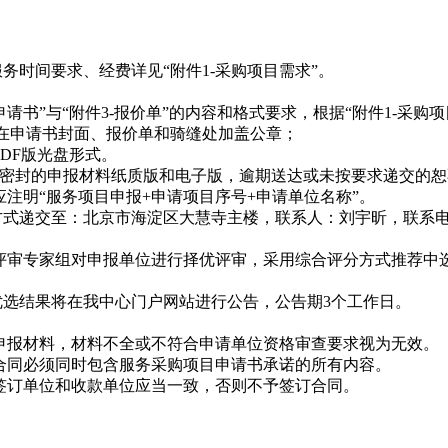
务时间要求、经费详见“附件
1-
采购项目需求”。
请书”与“附件
3-
报价单”的内容和格式要求，根据“附件
1-
采购项
在申请书封面、报价单和骑缝处加盖公章；
PDF
版光盘形式。
密封的申报材料纸质版和电子版，逾期送达或未按要求递交的恕
应注明“服务项目申报
+
申请项目序号
+
申请单位名称”。
方式递交至：北京市海淀区大慧寺主楼，联系人：刘宇昕，联系
评审专家组对申报单位进行择优评审，采用综合评分方式推荐中
优选结果将在我中心门户网站进行公告，公告期
3
个工作日。
申报材料，材料不全或不符合申请单位资格审查要求视为无效。
合同必须同时包含服务采购项目申请书承诺的所有内容。
签订单位和收款单位应当一致，否则不予签订合同。