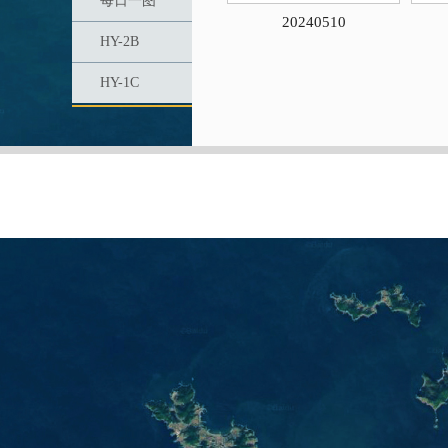
每日一图
20240510
HY-2B
HY-1C